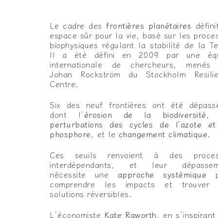
Le cadre des
frontières planétaires
défini
espace sûr pour la vie, basé sur les proce
biophysiques régulant la stabilité de la Te
Il a été défini en 2009 par une équ
internationale de chercheurs, menés
Johan Rockström du Stockholm Resili
Centre.
Six des neuf frontières ont été dépass
dont l’
érosion de la biodiversité
, 
perturbations des cycles de l’azote e
phosphore
, et le
changement climatique
.
Ces seuils renvoient à des proces
interdépendants, et leur dépassem
nécessite une
approche systémique
p
comprendre les impacts et trouver 
solutions réversibles.
L’économiste
Kate Raworth
, en s’inspirant