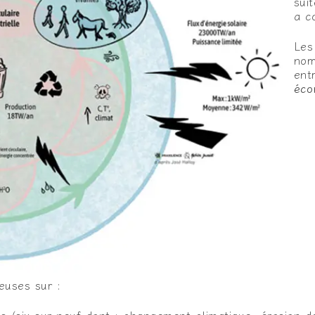
sui
a c
Le
nom
ent
éco
euses sur :