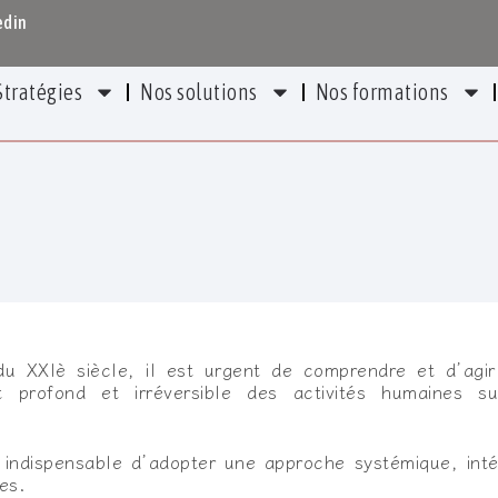
edin
Stratégies
Nos solutions
Nos formations
du XXIè siècle, il est urgent de comprendre et d’agi
profond et irréversible des activités humaines su
st indispensable d’adopter une approche systémique, in
es.