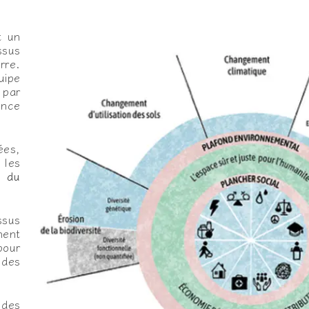
t un
ssus
rre.
ipe
 par
ence
ées,
les
t du
sus
ent
our
des
 des