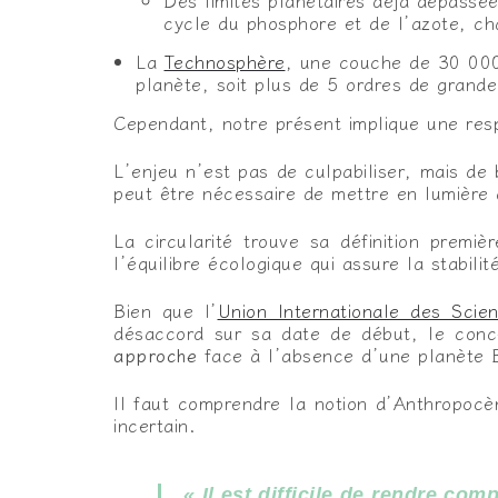
Des limites planétaires déjà dépassée
cycle du phosphore et de l’azote, ch
La
Technosphère
, une couche de 30 000 
planète, soit plus de 5 ordres de grande
Cependant, notre présent implique une resp
L’enjeu n’est pas de culpabiliser, mais de 
peut être nécessaire de mettre en lumière d
La circularité trouve sa définition premi
l’équilibre écologique qui assure la stabili
Bien que l’
Union Internationale des Scie
désaccord sur sa date de début, le conc
approche
face à l’absence d’une planète 
Il faut comprendre la notion d’Anthropoc
incertain.
« Il est difficile de rendre co