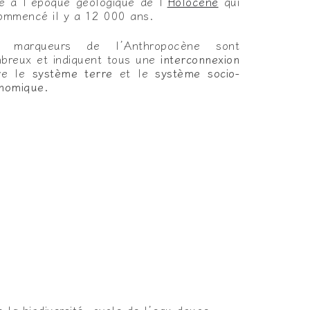
te à l’époque géologique de l’
Holocène
qui
ommencé il y a 12 000 ans.
s marqueurs de l’Anthropocène sont
breux et indiquent tous une
interconnexion
re le
système terre
et le
système socio-
nomique.