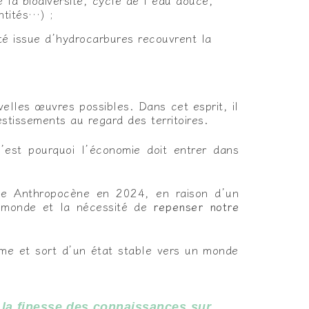
 la biodiversité, cycle de l’eau douce,
ntités…) ;
té issue d’hydrocarbures recouvrent la
velles œuvres possibles. Dans cet esprit, il
estissements au regard des territoires.
C’est pourquoi l’économie doit entrer dans
que Anthropocène en 2024, en raison d’un
u monde et la nécessité de
repenser notre
me et sort d’un état stable vers un monde
de la finesse des connaissances sur