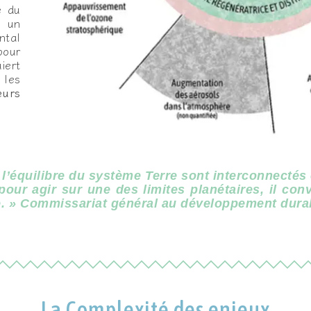
e du
s un
ntal
pour
iert
 les
eurs
’équilibre du système Terre sont interconnectés e
our agir sur une des limites planétaires, il con
e. » Commissariat général au développement durabl
La Complexité des enjeux