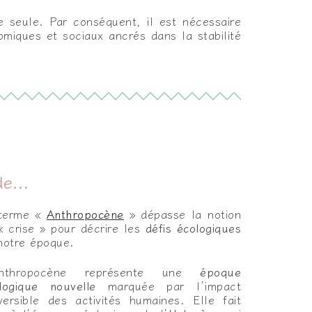
e seule. Par conséquent, il est nécessaire
iques et sociaux ancrés dans la stabilité
e...
terme «
Anthropocène
» dépasse la notion
« crise » pour décrire les
défis écologiques
notre époque.
nthropocène représente une
époque
logique nouvelle
marquée par l’impact
éversible des activités humaines. Elle fait