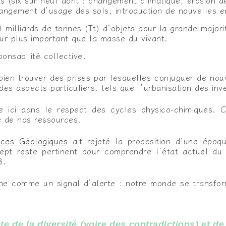
s (six sur neuf dont : changement climatique, érosion de
angement d’usage des sols, introduction de nouvelles e
milliards de tonnes (Tt) d’objets pour la grande majori
ur plus important que la masse du vivant.
onsabilité collective.
bien trouver des prises par lesquelles conjuguer de nou
es aspects particuliers, tels que l’urbanisation des inv
ère ici dans le respect des cycles physico-chimiques. 
té de nos ressources.
nces Géologiques
ait rejeté la proposition d’une épo
ept reste pertinent pour comprendre l’état actuel d
B.
ène comme un signal d’alerte : notre monde se transfor
mpte de la diversité (voire des contradictions) et 