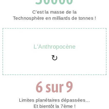
C’est la masse de la
Technosphère en milliards de tonnes !
L'Anthropocène
biomasse humaine qu'elle soutient.
5 ordres de grandeur plus grands que la
↻
6 sur 9
Limites planétaires dépassées…
Et bientôt la 7ème !